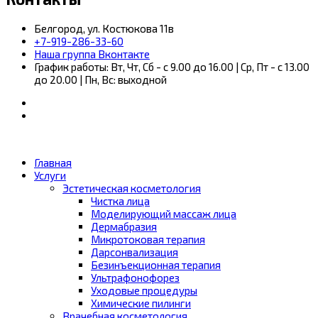
Белгород, ул. Костюкова 11в
+7-919-286-33-60
Наша группа Вконтакте
График работы: Вт, Чт, Сб - с 9.00 до 16.00 | Ср, Пт - с 13.00
до 20.00 | Пн, Вс: выходной
Главная
Услуги
Эстетическая косметология
Чистка лица
Моделирующий массаж лица
Дермабразия
Микротоковая терапия
Дарсонвализация
Безинъекционная терапия
Ультрафонофорез
Уходовые процедуры
Химические пилинги
Врачебная косметология