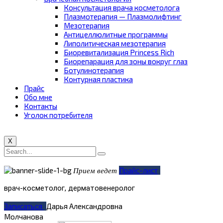
Консультация врача косметолога
Плазмотерапия — Плазмолифтинг
Мезотерапия
Антицеллюлитные программы
Липолитическая мезотерапия
Биоревитализация Princess Rich
Биорепарация для зоны вокруг глаз
Ботулинотерапия
Контурная пластика
Прайс
Обо мне
Контакты
Уголок потребителя
X
Прайс-лист
Прием ведет
врач-косметолог, дерматовенеролог
Записаться
Дарья Александровна
Молчанова